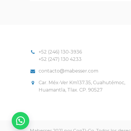
+52 (246) 130-3936
+52 (247) 130 4233
contacto@mabesser.com
Car. Méx-Ver Km137.35, Cuahutémoc,
Huamantla, Tlax. CP. 90527
Mabesser 2021 por ConTI-Go. Todos los derec