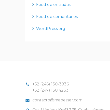
Feed de entradas
Feed de comentarios
WordPress.org
+52 (246) 130-3936
+52 (247) 130 4233
contacto@mabesser.com
Car. Méx-Ver Km137.35, Cuahutémoc,