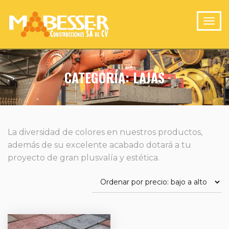
CATEGORÍA:
LAJAS
La diver­sidad de colores en nues­tros produc­tos,
además de su exce­lente acabado dotará a tu
proyec­to de gran plusva­lía y esté­tica.